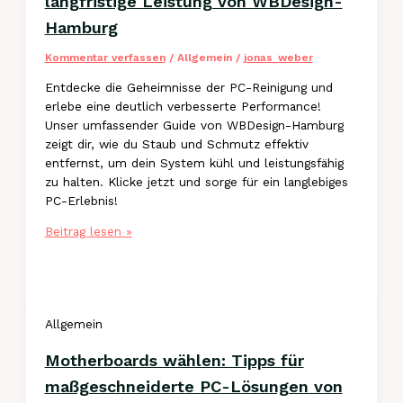
langfristige Leistung von WBDesign-
Hamburg
Kommentar verfassen
/
Allgemein
/
jonas_weber
Entdecke die Geheimnisse der PC-Reinigung und
erlebe eine deutlich verbesserte Performance!
Unser umfassender Guide von WBDesign-Hamburg
zeigt dir, wie du Staub und Schmutz effektiv
entfernst, um dein System kühl und leistungsfähig
zu halten. Klicke jetzt und sorge für ein langlebiges
PC-Erlebnis!
Optimale
Beitrag lesen »
PC-
Reinigung
für
langfristige
Allgemein
Leistung
von
Motherboards wählen: Tipps für
WBDesign-
Hamburg
maßgeschneiderte PC-Lösungen von