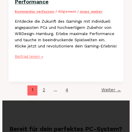
Performance
Hamburg
Kommentar verfassen
/
Allgemein
/
jonas_weber
Entdecke die Zukunft des Gamings mit individuell
angepassten PCs und hochwertigem Zubehör von
WBDesign-Hamburg. Erlebe maximale Performance
und tauche in beeindruckende Spielwelten ein.
Klicke jetzt und revolutioniere dein Gaming-Erlebnis!
Entdecke
Beitrag lesen »
Top
Gaming-
Zubehör
bei
WBDesign-
1
2
…
4
Weiter
→
Hamburg
für
optimale
Performance
Bereit für dein perfektes PC-System?