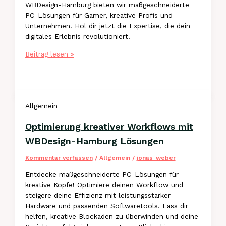
WBDesign-Hamburg bieten wir maßgeschneiderte
PC-Lösungen für Gamer, kreative Profis und
Unternehmen. Hol dir jetzt die Expertise, die dein
digitales Erlebnis revolutioniert!
Grafikkarten
Beitrag lesen »
für
Gaming,
Business
und
Allgemein
Kreativität
von
Optimierung kreativer Workflows mit
WBDesign-
Hamburg
WBDesign-Hamburg Lösungen
Kommentar verfassen
/
Allgemein
/
jonas_weber
Entdecke maßgeschneiderte PC-Lösungen für
kreative Köpfe! Optimiere deinen Workflow und
steigere deine Effizienz mit leistungsstarker
Hardware und passenden Softwaretools. Lass dir
helfen, kreative Blockaden zu überwinden und deine