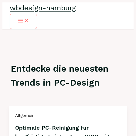
Zum
wbdesign-hamburg
Inhalt
springen
Main
Menu
Entdecke die neuesten
Trends in PC-Design
Allgemein
Optimale PC-Reinigung für