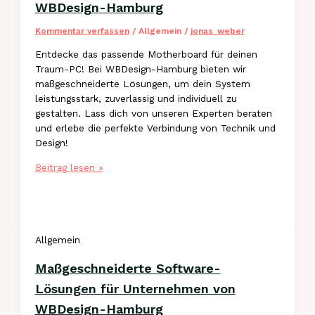
WBDesign-Hamburg
Kommentar verfassen
/
Allgemein
/
jonas_weber
Entdecke das passende Motherboard für deinen
Traum-PC! Bei WBDesign-Hamburg bieten wir
maßgeschneiderte Lösungen, um dein System
leistungsstark, zuverlässig und individuell zu
gestalten. Lass dich von unseren Experten beraten
und erlebe die perfekte Verbindung von Technik und
Design!
Motherboards
Beitrag lesen »
wählen:
Tipps
für
maßgeschneiderte
Allgemein
PC-
Lösungen
Maßgeschneiderte Software-
von
WBDesign-
Lösungen für Unternehmen von
Hamburg
WBDesign-Hamburg