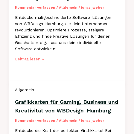
Kommentar verfassen
/
Allgemein
/
jonas_weber
Entdecke maßgeschneiderte Software-Lösungen
von WBDesign-Hamburg, die dein Unternehmen
revolutionieren. Optimiere Prozesse, steigere
Effizienz und finde kreative Lösungen für deinen
Geschäftserfolg. Lass uns deine individuelle
Software entwickeln!
Maßgeschneiderte
Beitrag lesen »
Software-
Lösungen
für
Unternehmen
Allgemein
von
WBDesign-
Grafikkarten für Gaming, Business und
Hamburg
Kreativität von WBDesign-Hamburg
Kommentar verfassen
/
Allgemein
/
jonas_weber
Entdecke die Kraft der perfekten Grafikkarte! Bei