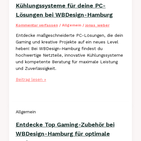
Hamburg
Kühlungssysteme für deine PC-
Lösungen bei WBDesign-Hamburg
Kommentar verfassen
/
Allgemein
/
jonas_weber
Entdecke maßgeschneiderte PC-Lösungen, die dein
Gaming und kreative Projekte auf ein neues Level
heben! Bei WBDesign-Hamburg findest du
hochwertige Netzteile, innovative Kühlungssysteme
und kompetente Beratung für maximale Leistung
und Zuverlässigkeit.
Optimale
Beitrag lesen »
Netzteile
und
Kühlungssysteme
für
Allgemein
deine
PC-
Entdecke Top Gaming-Zubehör bei
Lösungen
bei
WBDesign-Hamburg für optimale
WBDesign-