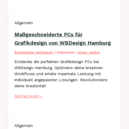
Modellierung
und
Animation
Allgemein
von
WBDesign-
Maßgeschneiderte PCs für
Hamburg
Grafikdesign von WBDesign Hamburg
Kommentar verfassen
/
Allgemein
/
jonas_weber
Entdecke die perfekten Grafikdesign-PCs bei
WBDesign-Hamburg. Optimiere deine kreativen
Workflows und erlebe maximale Leistung mit
individuell angepassten Lösungen. Revolutioniere
deine Kreativität!
Maßgeschneiderte
Beitrag lesen »
PCs
für
Grafikdesign
von
Allgemein
WBDesign