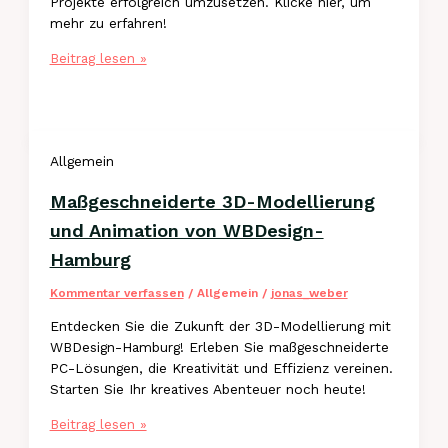
Projekte erfolgreich umzusetzen. Klicke hier, um
mehr zu erfahren!
Optimierung
Beitrag lesen »
kreativer
Workflows
mit
WBDesign-
Allgemein
Hamburg
Lösungen
Maßgeschneiderte 3D-Modellierung
und Animation von WBDesign-
Hamburg
Kommentar verfassen
/
Allgemein
/
jonas_weber
Entdecken Sie die Zukunft der 3D-Modellierung mit
WBDesign-Hamburg! Erleben Sie maßgeschneiderte
PC-Lösungen, die Kreativität und Effizienz vereinen.
Starten Sie Ihr kreatives Abenteuer noch heute!
Maßgeschneiderte
Beitrag lesen »
3D-