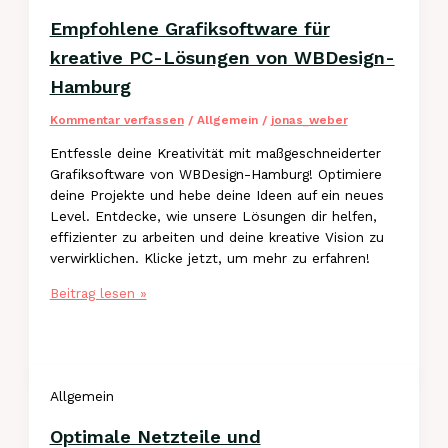
Hamburg
Empfohlene Grafiksoftware für
kreative PC-Lösungen von WBDesign-
Hamburg
Kommentar verfassen
/
Allgemein
/
jonas_weber
Entfessle deine Kreativität mit maßgeschneiderter
Grafiksoftware von WBDesign-Hamburg! Optimiere
deine Projekte und hebe deine Ideen auf ein neues
Level. Entdecke, wie unsere Lösungen dir helfen,
effizienter zu arbeiten und deine kreative Vision zu
verwirklichen. Klicke jetzt, um mehr zu erfahren!
Empfohlene
Beitrag lesen »
Grafiksoftware
für
kreative
PC-
Allgemein
Lösungen
von
Optimale Netzteile und
WBDesign-